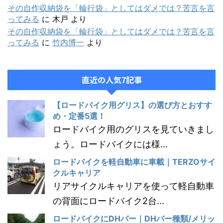
その自作収納袋を「輪行袋」としてはダメでは？苦言を言
ってみる
に
木戸
より
その自作収納袋を「輪行袋」としてはダメでは？苦言を言
ってみる
に
竹内博一
より
直近の人気7記事
【ロードバイク用グリス】の選び方とおすす
め・定番5選！
ロードバイク用のグリスを見ていきまし
ょう。ロードバイクには様...
ロードバイクを軽自動車に車載｜TERZOサイ
クルキャリア
リアサイクルキャリアを使って軽自動車
の背面にロードバイク2台...
ロードバイクにDHバー｜DHバー種類/メリッ