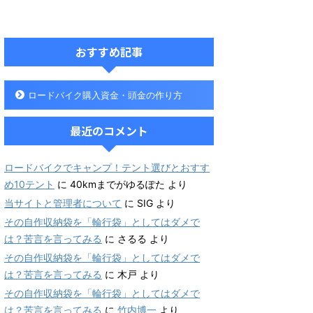
おすすめ記事
ロードバイク購入資金・頭金の作り方
最近のコメント
ロードバイクでキャンプ！テント選びとおすす
め10テント
に
40kmまでがゆるぽた
より
当サイトと管理者について
に
SIG
より
その自作収納袋を「輪行袋」としてはダメで
は？苦言を言ってみる
に
さるる
より
その自作収納袋を「輪行袋」としてはダメで
は？苦言を言ってみる
に
木戸
より
その自作収納袋を「輪行袋」としてはダメで
は？苦言を言ってみる
に
竹内博一
より