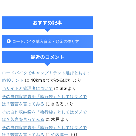
おすすめ記事
ロードバイク購入資金・頭金の作り方
最近のコメント
ロードバイクでキャンプ！テント選びとおすす
め10テント
に
40kmまでがゆるぽた
より
当サイトと管理者について
に
SIG
より
その自作収納袋を「輪行袋」としてはダメで
は？苦言を言ってみる
に
さるる
より
その自作収納袋を「輪行袋」としてはダメで
は？苦言を言ってみる
に
木戸
より
その自作収納袋を「輪行袋」としてはダメで
は？苦言を言ってみる
に
竹内博一
より