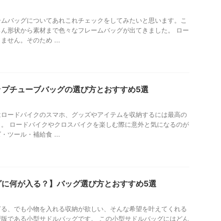
ームバッグについてあれこれチェックをしてみたいと思います。こ
ん形状から素材まで色々なフレームバッグが出てきました。 ロー
せん。そのため ...
ップチューブバッグの選び方とおすすめ5選
はロードバイクのスマホ、グッズやアイテムを収納するには最高の
。 ロードバイクやクロスバイクを楽しむ際に意外と気になるのが
ツール・補給食 ...
グに何が入る？】バッグ選び方とおすすめ5選
ぎる、でも小物を入れる収納が欲しい、そんな希望を叶えてくれる
版である小型サドルバッグです。 この小型サドルバッグにはどん