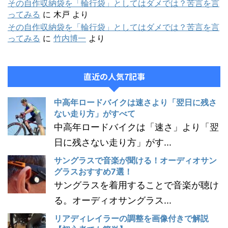
その自作収納袋を「輪行袋」としてはダメでは？苦言を言
ってみる
に
木戸
より
その自作収納袋を「輪行袋」としてはダメでは？苦言を言
ってみる
に
竹内博一
より
直近の人気7記事
中高年ロードバイクは速さより「翌日に残さ
ない走り方」がすべて
中高年ロードバイクは「速さ」より「翌
日に残さない走り方」がす...
サングラスで音楽が聞ける！オーディオサン
グラスおすすめ7選！
サングラスを着用することで音楽が聴け
る。オーディオサングラス...
リアディレイラーの調整を画像付きで解説