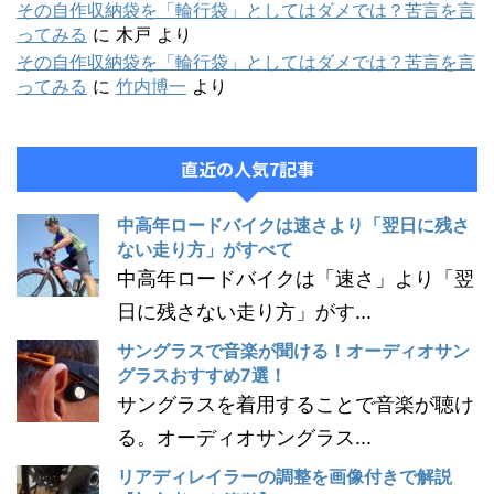
その自作収納袋を「輪行袋」としてはダメでは？苦言を言
ってみる
に
木戸
より
その自作収納袋を「輪行袋」としてはダメでは？苦言を言
ってみる
に
竹内博一
より
直近の人気7記事
中高年ロードバイクは速さより「翌日に残さ
ない走り方」がすべて
中高年ロードバイクは「速さ」より「翌
日に残さない走り方」がす...
サングラスで音楽が聞ける！オーディオサン
グラスおすすめ7選！
サングラスを着用することで音楽が聴け
る。オーディオサングラス...
リアディレイラーの調整を画像付きで解説