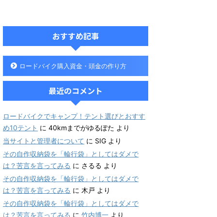
おすすめ記事
ロードバイク購入資金・頭金の作り方
最近のコメント
ロードバイクでキャンプ！テント選びとおすす
め10テント
に
40kmまでがゆるぽた
より
当サイトと管理者について
に
SIG
より
その自作収納袋を「輪行袋」としてはダメで
は？苦言を言ってみる
に
さるる
より
その自作収納袋を「輪行袋」としてはダメで
は？苦言を言ってみる
に
木戸
より
その自作収納袋を「輪行袋」としてはダメで
は？苦言を言ってみる
に
竹内博一
より