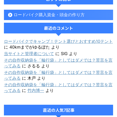
ロードバイク購入資金・頭金の作り方
最近のコメント
ロードバイクでキャンプ！テント選びとおすすめ10テント
に
40kmまでがゆるぽた
より
当サイトと管理者について
に
SIG
より
その自作収納袋を「輪行袋」としてはダメでは？苦言を言
ってみる
に
さるる
より
その自作収納袋を「輪行袋」としてはダメでは？苦言を言
ってみる
に
木戸
より
その自作収納袋を「輪行袋」としてはダメでは？苦言を言
ってみる
に
竹内博一
より
直近の人気7記事