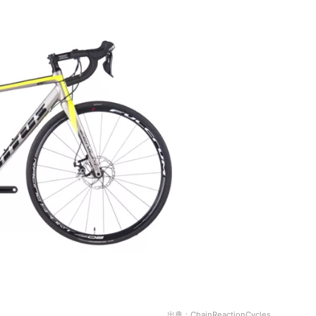
出典：ChainReactionCycles