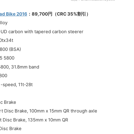
ad Bike 2016
：89,700円（CRC 35%割引）
lloy
UD carbon with tapered carbon steerer
0tx34t
5800 (BSA)
05 5800
 5800, 31.8mm band
5800
-speed, 11t-28t
sc Brake
rt Disc Brake, 100mm x 15mm QR through axle
rt Disc Brake, 135mm x 10mm QR
Disc Brake