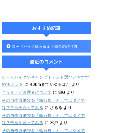
おすすめ記事
ロードバイク購入資金・頭金の作り方
最近のコメント
ロードバイクでキャンプ！テント選びとおすす
め10テント
に
40kmまでがゆるぽた
より
当サイトと管理者について
に
SIG
より
その自作収納袋を「輪行袋」としてはダメで
は？苦言を言ってみる
に
さるる
より
その自作収納袋を「輪行袋」としてはダメで
は？苦言を言ってみる
に
木戸
より
その自作収納袋を「輪行袋」としてはダメで