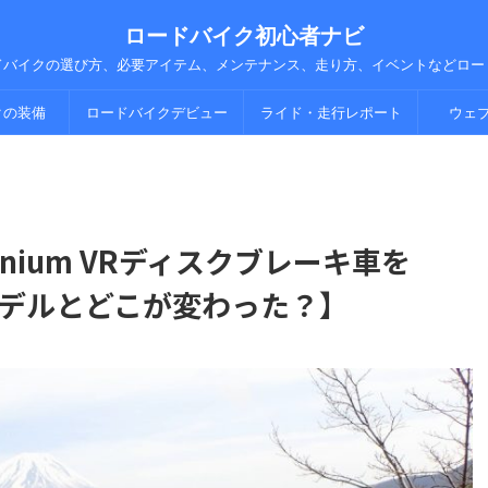
ロードバイク初心者ナビ
ドバイクの選び方、必要アイテム、メンテナンス、走り方、イベントなどロー
クの装備
ロードバイクデビュー
ライド・走行レポート
ウェ
 Zenium VRディスクブレーキ車を
モデルとどこが変わった？】