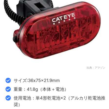
出典：アマゾン
サイズ:36x75x21.9mm
重量：41.8g（本体＋電池）
使用電池：単4形乾電池×2（アルカリ乾電池推
奨）