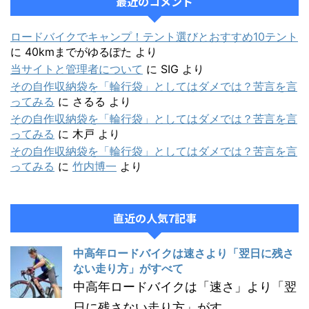
最近のコメント
ロードバイクでキャンプ！テント選びとおすすめ10テント
に
40kmまでがゆるぽた
より
当サイトと管理者について
に
SIG
より
その自作収納袋を「輪行袋」としてはダメでは？苦言を言
ってみる
に
さるる
より
その自作収納袋を「輪行袋」としてはダメでは？苦言を言
ってみる
に
木戸
より
その自作収納袋を「輪行袋」としてはダメでは？苦言を言
ってみる
に
竹内博一
より
直近の人気7記事
中高年ロードバイクは速さより「翌日に残さ
ない走り方」がすべて
中高年ロードバイクは「速さ」より「翌
日に残さない走り方」がす...