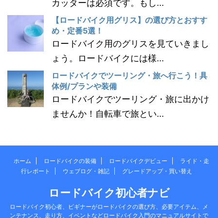
カッターは必須です。もし...
【ロードバイク用グリス】の選び方とおすす
め・定番5選！
ロードバイク用のグリスを見ていきまし
ょう。ロードバイクには様...
ロードバイクでツーリング・旅へ行こう！具
体例/プランや装備
ロードバイクでツーリング・旅に出かけ
ませんか！自転車で旅とい...
ホーム
ロードバイクの装備
ロードバイクデビュー
ライド・走
行レポート
ウェブログ・雑記
グレードアップ・買い替え
ロードバイク初心者ナビ
ロードバイク初心者、ビギナーがロードバイクの選び方、必要アイテム、メ
ンテナンス、走り方、イベントなどロードバイク入門のマニュアルサイトで