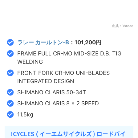
出典：Ysroad
ラレー カールトン-B
：101,200円
FRAME FULL CR-MO MID-SIZE D.B. TIG
WELDING
FRONT FORK CR-MO UNI-BLADES
INTEGRATED DESIGN
SHIMANO CLARIS 50-34T
SHIMANO CLARIS 8 x 2 SPEED
11.5kg
!CYCLES ( イーエムサイクルズ ) ロードバイ