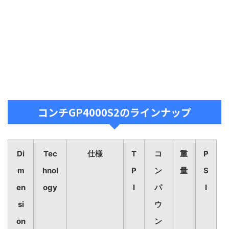
コンチGP4000S2のラインナップ
Di
Tec
仕様
T
コ
重
P
m
hnol
P
ン
量
S
en
ogy
I
パ
I
si
ウ
on
ン