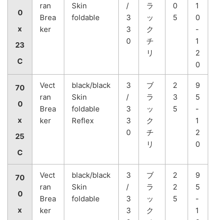
ran
Skin
/
ラ
0
1
0
Brea
foldable
3
ッ
5
0
x
ker
3
ク
-
0
チ
1
23
リ
2
C
0
Vect
black/black
3
ブ
2
9
70
ran
Skin
/
ラ
3
5
0
Brea
foldable
3
ッ
5
-
x
ker
Reflex
3
ク
1
0
チ
2
25
リ
0
C
Vect
black/black
3
ブ
2
9
70
ran
Skin
/
ラ
2
5
0
Brea
foldable
3
ッ
5
-
x
ker
3
ク
1