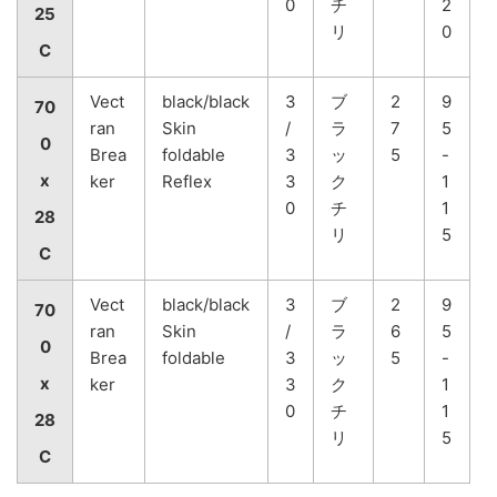
0
チ
2
25
リ
0
C
Vect
black/black
3
ブ
2
9
70
ran
Skin
/
ラ
7
5
0
Brea
foldable
3
ッ
5
-
x
ker
Reflex
3
ク
1
0
チ
1
28
リ
5
C
Vect
black/black
3
ブ
2
9
70
ran
Skin
/
ラ
6
5
0
Brea
foldable
3
ッ
5
-
x
ker
3
ク
1
0
チ
1
28
リ
5
C