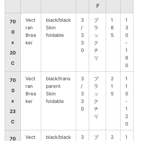
ド
Vect
black/black
3
ブ
1
1
70
ran
Skin
/
ラ
8
3
0
Brea
foldable
3
ッ
5
0
x
ker
3
ク
-
0
チ
1
20
リ
6
C
0
Vect
black/trans
3
ブ
2
1
70
ran
parent
/
ラ
1
1
0
Brea
Skin
3
ッ
5
0
x
ker
foldable
3
ク
-
0
チ
1
23
リ
2
C
0
Vect
black/black
3
ブ
2
1
70